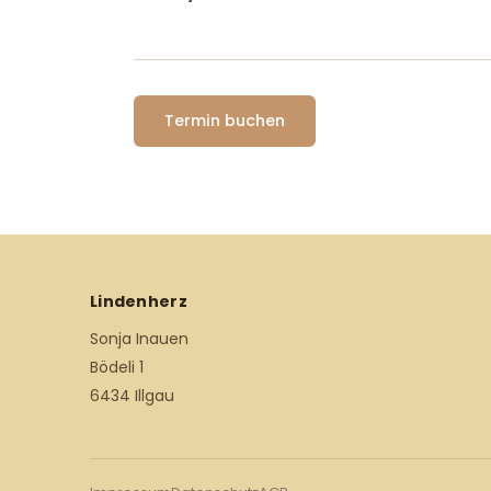
Termin buchen
Lindenherz
Sonja Inauen
Bödeli 1
6434 Illgau